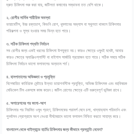
দ্রুত চিকিৎসা শুরু করা যায়, জটিলতা কমানোর সম্ভাবনা তত বেশি থাকে।
২. রোগীর সার্বিক শারীরিক অবস্থা
ডায়াবেটিস, উচ্চ রক্তচাপ, কিডনি রোগ, ধূমপানের অভ্যাস বা স্থূলতা থাকলে চিকিৎসার
পরিকল্পনা ও সুস্থ হওয়ার সময় ভিন্ন হতে পারে।
৩. সঠিক চিকিৎসা পদ্ধতি নির্বাচন
সব রোগীর জন্য একই ধরনের চিকিৎসা উপযুক্ত নয়। কারও ক্ষেত্রে ওষুধই যথেষ্ট, আবার
কারও ক্ষেত্রে অ্যাঞ্জিওপ্লাস্টি বা বাইপাস সার্জারি প্রয়োজন হতে পারে। সঠিক সময়ে সঠিক
চিকিৎসা নির্বাচন ভালো ফলাফলের অন্যতম শর্ত।
৪. হাসপাতালের অভিজ্ঞতা ও প্রযুক্তি
বিশেষায়িত কার্ডিয়াক সেন্টারে উন্নত ডায়াগনস্টিক প্রযুক্তি, অভিজ্ঞ চিকিৎসক এবং বহুবিষয়ক
মেডিকেল টিম একসঙ্গে কাজ করেন। জটিল রোগের ক্ষেত্রে এটি গুরুত্বপূর্ণ ভূমিকা রাখে।
৫. অপারেশনের পর ফলো-আপ
চিকিৎসার পর নিয়মিত ওষুধ গ্রহণ, চিকিৎসকের পরামর্শ মেনে চলা, খাদ্যাভ্যাস পরিবর্তন এবং
পুনর্বাসন প্রোগ্রামে অংশ নেওয়া দীর্ঘমেয়াদে ভালো ফলাফল নিশ্চিত করতে সাহায্য করে।
বাংলাদেশ থেকে থাইল্যান্ডে হার্টের চিকিৎসার জন্য কীভাবে প্রস্তুতি নেবেন?