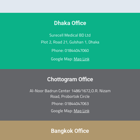
o
g
d
t
r
b
o
r
i
t
e
e
k
a
n
e
s
m
r
t
Dhaka Office
Surecell Medical BD Ltd
Plot 2, Road 21, Gulshan 1, Dhaka
Phone: 01844047060
Google Map:
Map Link
Chottogram Office
Al-Noor Badrun Center 1486/1672,O.R. Nizam
Road, Probortok Circle
Phone:
01844047063
Google Map:
Map Link
Bangkok Office