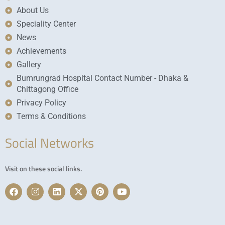
About Us
Speciality Center
News
Achievements
Gallery
Bumrungrad Hospital Contact Number - Dhaka &
Chittagong Office
Privacy Policy
Terms & Conditions
Social Networks
Visit on these social links.
F
I
L
X
P
Y
a
n
i
-
i
o
c
s
n
t
n
u
e
t
k
w
t
t
b
a
e
i
e
u