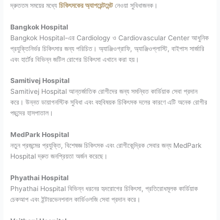
দ্রুততম সময়ের মধ্যে
চিকিৎসকের অ্যাপয়েন্টমেন্ট
নেওয়া সুবিধাজনক।
Bangkok Hospital
Bangkok Hospital-এর Cardiology ও Cardiovascular Center আধুনিক
প্রযুক্তিনির্ভর চিকিৎসার জন্য পরিচিত। অ্যাঞ্জিওগ্রাফি, অ্যাঞ্জিওপ্লাস্টি, বাইপাস সার্জারি
এবং হার্টের বিভিন্ন জটিল রোগের চিকিৎসা এখানে করা হয়।
Samitivej Hospital
Samitivej Hospital আন্তর্জাতিক রোগীদের জন্য সমন্বিত কার্ডিয়াক সেবা প্রদান
করে। উন্নত ডায়াগনস্টিক সুবিধা এবং বহুবিষয়ক চিকিৎসক দলের কারণে এটি অনেক রোগীর
পছন্দের হাসপাতাল।
MedPark Hospital
নতুন প্রজন্মের প্রযুক্তি, বিশেষজ্ঞ চিকিৎসক এবং রোগীকেন্দ্রিক সেবার জন্য MedPark
Hospital দ্রুত জনপ্রিয়তা অর্জন করেছে।
Phyathai Hospital
Phyathai Hospital বিভিন্ন ধরনের হৃদরোগের চিকিৎসা, প্রতিরোধমূলক কার্ডিয়াক
চেকআপ এবং ইন্টারভেনশনাল কার্ডিওলজি সেবা প্রদান করে।