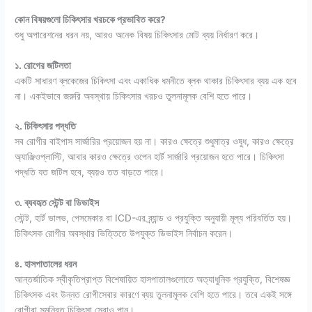
কোন বিষয়গুলো চিকিৎসার খরচকে প্রভাবিত করে?
শুধু অপারেশনের ধরন নয়, আরও অনেক বিষয় চিকিৎসার মোট ব্যয় নির্ধারণ করে।
১. রোগের জটিলতা
একটি সাধারণ ব্লকেজের চিকিৎসা এবং একাধিক ধমনীতে ব্লক থাকার চিকিৎসার ব্যয় এক হবে
না। একইভাবে জরুরি অবস্থায় চিকিৎসার খরচও তুলনামূলক বেশি হতে পারে।
২. চিকিৎসার পদ্ধতি
সব রোগীর বাইপাস সার্জারির প্রয়োজন হয় না। কারও ক্ষেত্রে শুধুমাত্র ওষুধ, কারও ক্ষেত্রে
অ্যাঞ্জিওপ্লাস্টি, আবার কারও ক্ষেত্রে ওপেন হার্ট সার্জারি প্রয়োজন হতে পারে। চিকিৎসা
পদ্ধতি যত জটিল হবে, ব্যয়ও তত বাড়তে পারে।
৩. ব্যবহৃত স্টেন্ট বা ডিভাইস
স্টেন্ট, হার্ট ভালভ, পেসমেকার বা ICD-এর ব্র্যান্ড ও প্রযুক্তি অনুযায়ী মূল্য পরিবর্তিত হয়।
চিকিৎসক রোগীর অবস্থার ভিত্তিতে উপযুক্ত ডিভাইস নির্বাচন করেন।
৪. হাসপাতালের ধরন
আন্তর্জাতিক স্বীকৃতিপ্রাপ্ত বিশেষায়িত হাসপাতালগুলোতে অত্যাধুনিক প্রযুক্তি, বিশেষজ্ঞ
চিকিৎসক এবং উন্নত রোগীসেবার কারণে ব্যয় তুলনামূলক বেশি হতে পারে। তবে একই সঙ্গে
রোগীরা সমন্বিত চিকিৎসা সেবাও পান।