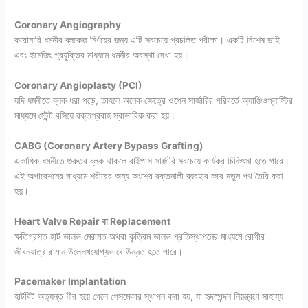
Coronary Angiography
করোনারি ধমনীর ব্লকেজ নির্ণয়ের জন্য এটি সবচেয়ে প্রচলিত পরীক্ষা। একটি বিশেষ ডাই
এবং ইমেজিং প্রযুক্তির মাধ্যমে ধমনীর অবস্থা দেখা হয়।
Coronary Angioplasty (PCI)
যদি ধমনীতে ব্লক ধরা পড়ে, তাহলে অনেক ক্ষেত্রে ওপেন সার্জারির পরিবর্তে অ্যাঞ্জিওপ্লাস্টির
মাধ্যমে স্টেন্ট বসিয়ে রক্তপ্রবাহ স্বাভাবিক করা হয়।
CABG (Coronary Artery Bypass Grafting)
একাধিক ধমনীতে গুরুতর ব্লক থাকলে বাইপাস সার্জারি সবচেয়ে কার্যকর চিকিৎসা হতে পারে।
এই অপারেশনের মাধ্যমে শরীরের অন্য অংশের রক্তনালী ব্যবহার করে নতুন পথ তৈরি করা
হয়।
Heart Valve Repair বা Replacement
ক্ষতিগ্রস্ত হার্ট ভালভ মেরামত অথবা কৃত্রিম ভালভ প্রতিস্থাপনের মাধ্যমে রোগীর
জীবনযাত্রার মান উল্লেখযোগ্যভাবে উন্নত হতে পারে।
Pacemaker Implantation
হার্টবিট অত্যন্ত ধীর হয়ে গেলে পেসমেকার স্থাপন করা হয়, যা হৃদস্পন্দন নিয়ন্ত্রণে সাহায্য