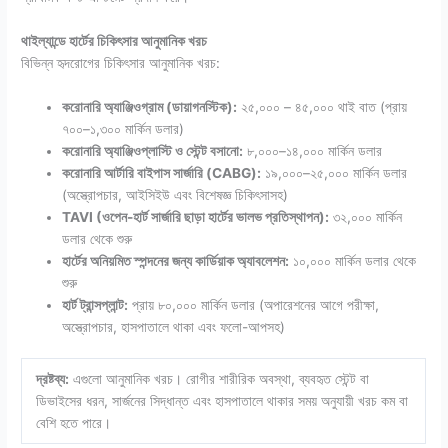
থাইল্যান্ডে হার্টের চিকিৎসার আনুমানিক খরচ
বিভিন্ন হৃদরোগের চিকিৎসার আনুমানিক খরচ:
করোনারি অ্যাঞ্জিওগ্রাম (ডায়াগনস্টিক):
২৫,০০০ – ৪৫,০০০ থাই বাত (প্রায়
৭০০–১,৩০০ মার্কিন ডলার)
করোনারি অ্যাঞ্জিওপ্লাস্টি ও স্টেন্ট বসানো:
৮,০০০–১৪,০০০ মার্কিন ডলার
করোনারি আর্টারি বাইপাস সার্জারি (CABG):
১৯,০০০–২৫,০০০ মার্কিন ডলার
(অস্ত্রোপচার, আইসিইউ এবং বিশেষজ্ঞ চিকিৎসাসহ)
TAVI (ওপেন-হার্ট সার্জারি ছাড়া হার্টের ভালভ প্রতিস্থাপন):
৩২,০০০ মার্কিন
ডলার থেকে শুরু
হার্টের অনিয়মিত স্পন্দনের জন্য কার্ডিয়াক অ্যাবলেশন:
১০,০০০ মার্কিন ডলার থেকে
শুরু
হার্ট ট্রান্সপ্লান্ট:
প্রায় ৮০,০০০ মার্কিন ডলার (অপারেশনের আগে পরীক্ষা,
অস্ত্রোপচার, হাসপাতালে থাকা এবং ফলো-আপসহ)
দ্রষ্টব্য:
এগুলো আনুমানিক খরচ। রোগীর শারীরিক অবস্থা, ব্যবহৃত স্টেন্ট বা
ডিভাইসের ধরন, সার্জনের সিদ্ধান্ত এবং হাসপাতালে থাকার সময় অনুযায়ী খরচ কম বা
বেশি হতে পারে।