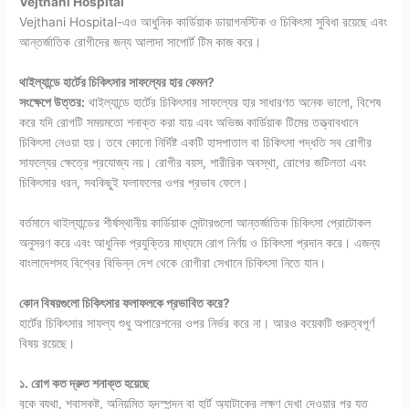
Vejthani Hospital
Vejthani Hospital-এও আধুনিক কার্ডিয়াক ডায়াগনস্টিক ও চিকিৎসা সুবিধা রয়েছে এবং
আন্তর্জাতিক রোগীদের জন্য আলাদা সাপোর্ট টিম কাজ করে।
থাইল্যান্ডে হার্টের চিকিৎসার সাফল্যের হার কেমন?
সংক্ষেপে উত্তর:
থাইল্যান্ডে হার্টের চিকিৎসার সাফল্যের হার সাধারণত অনেক ভালো, বিশেষ
করে যদি রোগটি সময়মতো শনাক্ত করা যায় এবং অভিজ্ঞ কার্ডিয়াক টিমের তত্ত্বাবধানে
চিকিৎসা নেওয়া হয়। তবে কোনো নির্দিষ্ট একটি হাসপাতাল বা চিকিৎসা পদ্ধতি সব রোগীর
সাফল্যের ক্ষেত্রে প্রযোজ্য নয়। রোগীর বয়স, শারীরিক অবস্থা, রোগের জটিলতা এবং
চিকিৎসার ধরন, সবকিছুই ফলাফলের ওপর প্রভাব ফেলে।
বর্তমানে থাইল্যান্ডের শীর্ষস্থানীয় কার্ডিয়াক সেন্টারগুলো আন্তর্জাতিক চিকিৎসা প্রোটোকল
অনুসরণ করে এবং আধুনিক প্রযুক্তির মাধ্যমে রোগ নির্ণয় ও চিকিৎসা প্রদান করে। এজন্য
বাংলাদেশসহ বিশ্বের বিভিন্ন দেশ থেকে রোগীরা সেখানে চিকিৎসা নিতে যান।
কোন বিষয়গুলো চিকিৎসার ফলাফলকে প্রভাবিত করে?
হার্টের চিকিৎসার সাফল্য শুধু অপারেশনের ওপর নির্ভর করে না। আরও কয়েকটি গুরুত্বপূর্ণ
বিষয় রয়েছে।
১. রোগ কত দ্রুত শনাক্ত হয়েছে
বুকে ব্যথা, শ্বাসকষ্ট, অনিয়মিত হৃদস্পন্দন বা হার্ট অ্যাটাকের লক্ষণ দেখা দেওয়ার পর যত