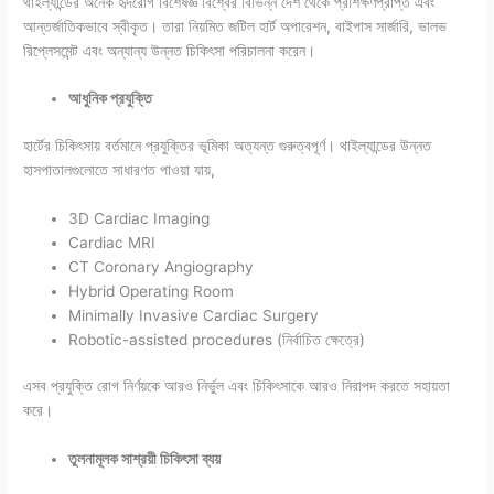
থাইল্যান্ডের অনেক হৃদরোগ বিশেষজ্ঞ বিশ্বের বিভিন্ন দেশ থেকে প্রশিক্ষণপ্রাপ্ত এবং
আন্তর্জাতিকভাবে স্বীকৃত। তারা নিয়মিত জটিল হার্ট অপারেশন, বাইপাস সার্জারি, ভালভ
রিপ্লেসমেন্ট এবং অন্যান্য উন্নত চিকিৎসা পরিচালনা করেন।
আধুনিক প্রযুক্তি
হার্টের চিকিৎসায় বর্তমানে প্রযুক্তির ভূমিকা অত্যন্ত গুরুত্বপূর্ণ। থাইল্যান্ডের উন্নত
হাসপাতালগুলোতে সাধারণত পাওয়া যায়,
3D Cardiac Imaging
Cardiac MRI
CT Coronary Angiography
Hybrid Operating Room
Minimally Invasive Cardiac Surgery
Robotic-assisted procedures (নির্বাচিত ক্ষেত্রে)
এসব প্রযুক্তি রোগ নির্ণয়কে আরও নির্ভুল এবং চিকিৎসাকে আরও নিরাপদ করতে সহায়তা
করে।
তুলনামূলক সাশ্রয়ী চিকিৎসা ব্যয়