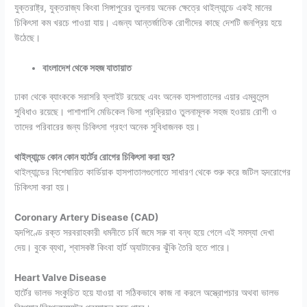
যুক্তরাষ্ট্র, যুক্তরাজ্য কিংবা সিঙ্গাপুরের তুলনায় অনেক ক্ষেত্রে থাইল্যান্ডে একই মানের
চিকিৎসা কম খরচে পাওয়া যায়। এজন্য আন্তর্জাতিক রোগীদের কাছে দেশটি জনপ্রিয় হয়ে
উঠেছে।
বাংলাদেশ থেকে সহজ যাতায়াত
ঢাকা থেকে ব্যাংককে সরাসরি ফ্লাইট রয়েছে এবং অনেক হাসপাতালের এয়ার এম্বুলেন্স
সুবিধাও রয়েছে। পাশাপাশি মেডিকেল ভিসা প্রক্রিয়াও তুলনামূলক সহজ হওয়ায় রোগী ও
তাদের পরিবারের জন্য চিকিৎসা গ্রহণ অনেক সুবিধাজনক হয়।
থাইল্যান্ডে কোন কোন হার্টের রোগের চিকিৎসা করা হয়?
থাইল্যান্ডের বিশেষায়িত কার্ডিয়াক হাসপাতালগুলোতে সাধারণ থেকে শুরু করে জটিল হৃদরোগের
চিকিৎসা করা হয়।
Coronary Artery Disease (CAD)
হৃদপিণ্ডে রক্ত সরবরাহকারী ধমনীতে চর্বি জমে সরু বা বন্ধ হয়ে গেলে এই সমস্যা দেখা
দেয়। বুকে ব্যথা, শ্বাসকষ্ট কিংবা হার্ট অ্যাটাকের ঝুঁকি তৈরি হতে পারে।
Heart Valve Disease
হার্টের ভালভ সংকুচিত হয়ে যাওয়া বা সঠিকভাবে কাজ না করলে অস্ত্রোপচার অথবা ভালভ