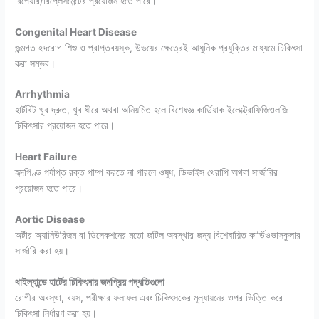
রিপেয়ার/রিপ্লেসমেন্টের প্রয়োজন হতে পারে।
Congenital Heart Disease
জন্মগত হৃদরোগ শিশু ও প্রাপ্তবয়স্ক, উভয়ের ক্ষেত্রেই আধুনিক প্রযুক্তির মাধ্যমে চিকিৎসা
করা সম্ভব।
Arrhythmia
হার্টবিট খুব দ্রুত, খুব ধীরে অথবা অনিয়মিত হলে বিশেষজ্ঞ কার্ডিয়াক ইলেক্ট্রোফিজিওলজি
চিকিৎসার প্রয়োজন হতে পারে।
Heart Failure
হৃদপিণ্ড পর্যাপ্ত রক্ত পাম্প করতে না পারলে ওষুধ, ডিভাইস থেরাপি অথবা সার্জারির
প্রয়োজন হতে পারে।
Aortic Disease
অর্টার অ্যানিউরিজম বা ডিসেকশনের মতো জটিল অবস্থার জন্য বিশেষায়িত কার্ডিওভাসকুলার
সার্জারি করা হয়।
থাইল্যান্ডে হার্টের চিকিৎসার জনপ্রিয় পদ্ধতিগুলো
রোগীর অবস্থা, বয়স, পরীক্ষার ফলাফল এবং চিকিৎসকের মূল্যায়নের ওপর ভিত্তি করে
চিকিৎসা নির্ধারণ করা হয়।