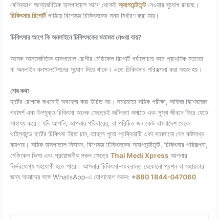
বেশিরভাগ আন্তর্জাতিক হাসপাতালে আগে থেকেই
অ্যাপয়েন্টমেন্ট
নেওয়ার সুযোগ রয়েছে।
চিকিৎসার রিপোর্ট
পাঠিয়ে বিশেষজ্ঞ চিকিৎসকের সময় নির্ধারণ করা যায়।
চিকিৎসার আগে কি অনলাইনে চিকিৎসকের মতামত নেওয়া যায়?
অনেক আন্তর্জাতিক হাসপাতাল রোগীর মেডিকেল রিপোর্ট পর্যালোচনা করে প্রাথমিক মতামত
বা অনলাইন কনসালটেশনের সুযোগ দিয়ে থাকে। এতে চিকিৎসার পরিকল্পনা করা সহজ হয়।
শেষ কথা
হার্টের রোগকে কখনোই অবহেলা করা উচিত নয়। সময়মতো সঠিক পরীক্ষা, অভিজ্ঞ বিশেষজ্ঞের
পরামর্শ এবং উপযুক্ত চিকিৎসা অনেক ক্ষেত্রেই জটিলতা কমাতে এবং সুস্থ জীবনে ফিরে যেতে
সাহায্য করে।
যদি আপনি, আপনার পরিবারের, বা পরিচিত জন কেউ
বাংলাদেশ থেকে
থাইল্যান্ডে হার্টের চিকিৎসা নিতে চান
, তাহলে পুরো প্রক্রিয়াটি একা সামলানো বেশ কষ্টসাধ্য
ব্যাপার। সঠিক হাসপাতাল নির্বাচন, বিশেষজ্ঞ চিকিৎসকের অ্যাপয়েন্টমেন্ট, চিকিৎসার পরিকল্পনা,
মেডিকেল ভিসা এবং প্রয়োজনীয় সকল ক্ষেত্রে
Thai Medi Xpress
আপনার
নির্ভরযোগ্য সহযোগী হতে পারে।
আপনার চিকিৎসা-সংক্রান্ত যেকোনো প্রশ্ন বা সহায়তার
জন্য আমাদের সঙ্গে WhatsApp-এ যোগাযোগ করুন:
+
880 1844-047060