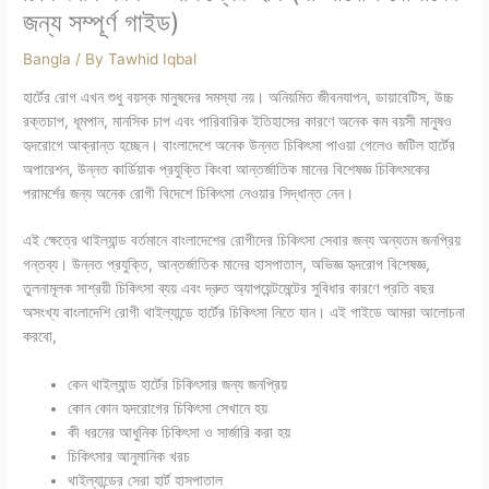
জন্য সম্পূর্ণ গাইড)
Bangla
/ By
Tawhid Iqbal
হার্টের রোগ এখন শুধু বয়স্ক মানুষদের সমস্যা নয়। অনিয়মিত জীবনযাপন, ডায়াবেটিস, উচ্চ
রক্তচাপ, ধূমপান, মানসিক চাপ এবং পারিবারিক ইতিহাসের কারণে অনেক কম বয়সী মানুষও
হৃদরোগে আক্রান্ত হচ্ছেন। বাংলাদেশে অনেক উন্নত চিকিৎসা পাওয়া গেলেও জটিল হার্টের
অপারেশন, উন্নত কার্ডিয়াক প্রযুক্তি কিংবা আন্তর্জাতিক মানের বিশেষজ্ঞ চিকিৎসকের
পরামর্শের জন্য অনেক রোগী বিদেশে চিকিৎসা নেওয়ার সিদ্ধান্ত নেন।
এই ক্ষেত্রে থাইল্যান্ড বর্তমানে বাংলাদেশের রোগীদের চিকিৎসা সেবার জন্য অন্যতম জনপ্রিয়
গন্তব্য। উন্নত প্রযুক্তি, আন্তর্জাতিক মানের হাসপাতাল, অভিজ্ঞ হৃদরোগ বিশেষজ্ঞ,
তুলনামূলক সাশ্রয়ী চিকিৎসা ব্যয় এবং দ্রুত অ্যাপয়েন্টমেন্টের সুবিধার কারণে প্রতি বছর
অসংখ্য বাংলাদেশি রোগী থাইল্যান্ডে হার্টের চিকিৎসা নিতে যান।
এই গাইডে আমরা আলোচনা
করবো,
কেন থাইল্যান্ড হার্টের চিকিৎসার জন্য জনপ্রিয়
কোন কোন হৃদরোগের চিকিৎসা সেখানে হয়
কী ধরনের আধুনিক চিকিৎসা ও সার্জারি করা হয়
চিকিৎসার আনুমানিক খরচ
থাইল্যান্ডের সেরা হার্ট হাসপাতাল