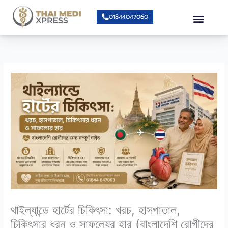
Skip
Menu
01844047060
to
content
About Us
Speciality Center
Bumrungrad Doctors
Contact Us
থাইল্যান্ডে হার্টের চিকিৎসা: খরচ, হাসপাতাল,
চিকিৎসার ধরন ও সাফল্যের হার (বাংলাদেশি রোগীদের