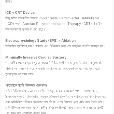
করে।
ICD ও CRT Device
কিছু জটিল হৃদরোগীর ক্ষেত্রে Implantable Cardioverter Defibrillator
(ICD) অথবা Cardiac Resynchronization Therapy (CRT) ডিভাইস
জীবনরক্ষাকারী ভূমিকা রাখতে পারে।
Electrophysiology Study (EPS) ও Ablation
অনিয়মিত হার্টবিটের কারণ শনাক্ত এবং চিকিৎসার জন্য এই আধুনিক পদ্ধতি ব্যবহৃত হয়।
Minimally Invasive Cardiac Surgery
সব রোগীর ক্ষেত্রে প্রযোজ্য না হলেও নির্বাচিত রোগীদের জন্য ছোট কাটার মাধ্যমে হার্ট
সার্জারি করা সম্ভব। এতে সাধারণত ব্যথা কম হয়, রক্তক্ষরণ কম হয় এবং সুস্থ হতে
তুলনামূলক কম সময় লাগে।
থাইল্যান্ডে হার্টের চিকিৎসার খরচ কত?
হার্টের চিকিৎসার খরচ একেক রোগীর ক্ষেত্রে একেক রকম হতে পারে। রোগের ধরন,
চিকিৎসার পদ্ধতি, হাসপাতাল, ব্যবহৃত মেডিকেল ডিভাইস, হাসপাতালে কতদিন থাকতে হবে
এবং অতিরিক্ত পরীক্ষার প্রয়োজন হবে কি না, এসব বিষয়ের ওপর মোট খরচ নির্ভর করে।
তাই চিকিৎসা শুরু করার আগে রোগীর মেডিকেল রিপোর্ট দেখে হাসপাতাল সাধারণত একটি
প্রাথমিক কস্ট এস্টিমেট প্রদান করে।